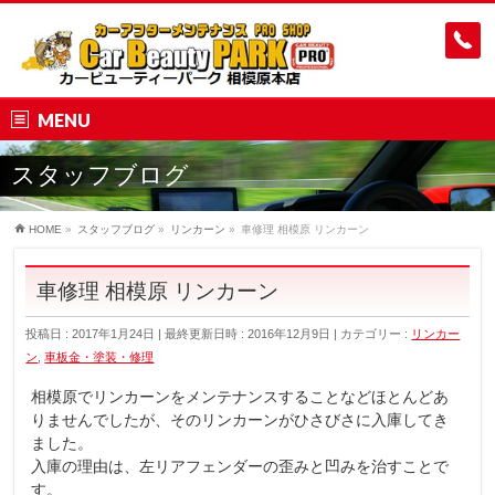
MENU
スタッフブログ
HOME
»
スタッフブログ
»
リンカーン
»
車修理 相模原 リンカーン
車修理 相模原 リンカーン
投稿日 : 2017年1月24日
最終更新日時 : 2016年12月9日
カテゴリー :
リンカー
ン
,
車板金・塗装・修理
相模原でリンカーンをメンテナンスすることなどほとんどあ
りませんでしたが、そのリンカーンがひさびさに入庫してき
ました。
入庫の理由は、左リアフェンダーの歪みと凹みを治すことで
す。