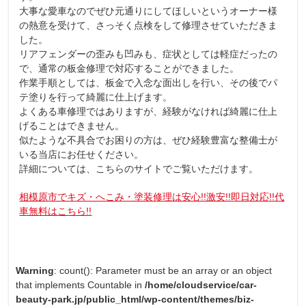
大事な愛車なのでぜひ元通りにしてほしいというオーナー様
の熱意を受けて、さっそく点検をして修理させていただきま
した。
リアフェンダーの歪みも凹みも、症状としては軽症だったの
で、通常の板金修理で対応することができました。
作業手順としては、板金で入念な面出しを行い、その後でパ
テ塗りを行って綺麗に仕上げます。
よくある車修理ではありますが、経験がなければ綺麗に仕上
げることはできません。
似たような不具合でお困りの方は、ぜひ経験豊富な整備士が
いる当店にお任せください。
詳細については、こちらのサイトでご覧いただけます。
相模原市でキズ・へこみ・塗装修理は安心!!激安!!即日対応!!代
車無料はこちら!!
Warning
: count(): Parameter must be an array or an object
that implements Countable in
/home/cloudservice/car-
beauty-park.jp/public_html/wp-content/themes/biz-