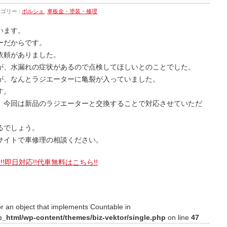
ゴリー :
ポルシェ
,
車板金・塗装・修理
います。
ーだからです。
依頼がありました。
が、水漏れの症状があるので点検してほしいとのことでした。
が、なんとラジエーターに亀裂が入っていました。
す。
、今回は新品のラジエーターと交換することで対応させていただ
るでしょう。
サイトで車修理の相談ください。
!即日対応!!代車無料はこちら!!
or an object that implements Countable in
c_html/wp-content/themes/biz-vektor/single.php
on line
47