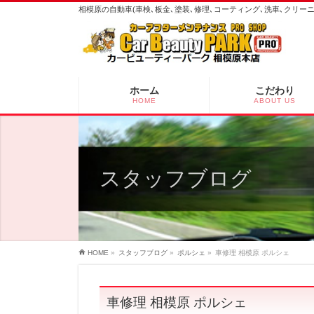
相模原の自動車(車検､板金､塗装､修理､コーティング､洗車､クリ
ホーム
こだわり
HOME
ABOUT US
スタッフブログ
HOME
»
スタッフブログ
»
ポルシェ
»
車修理 相模原 ポルシェ
車修理 相模原 ポルシェ