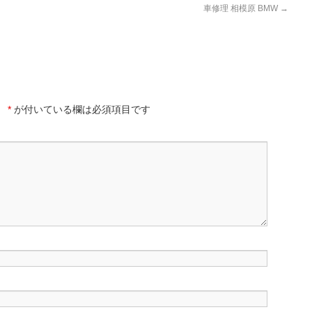
車修理 相模原 BMW
→
。
*
が付いている欄は必須項目です