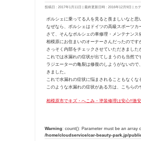
投稿日 : 2017年1月11日
最終更新日時 : 2016年12月9日
カテ
ポルシェに乗ってる人を見ると羨ましいなと思
なぜなら、ポルシェはドイツの高級スポーツカ
さて、そんなポルシェの車修理・メンテナンス
相模原にお住まいのオーナーさんだったのです
さっそく内部をチェックさせていただきました
これでは水漏れの症状が出てしまうのも当然で
ラジエーターの亀裂は修復のしようがないので
きました。
これで水漏れの症状に悩まされることもなくな
このような水漏れの症状がある方は、こちらの
相模原市でキズ・へこみ・塗装修理は安心!!激安!
Warning
: count(): Parameter must be an array 
/home/cloudservice/car-beauty-park.jp/publi