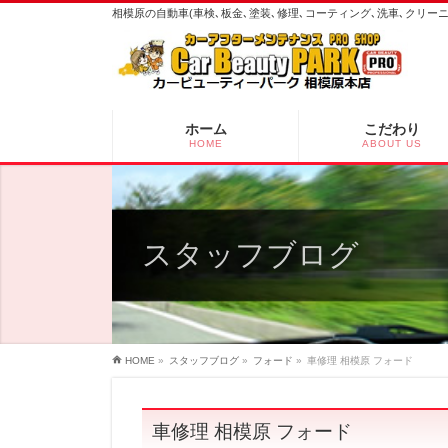
相模原の自動車(車検､板金､塗装､修理､コーティング､洗車､クリ
ホーム
こだわり
HOME
ABOUT US
スタッフブログ
HOME
»
スタッフブログ
»
フォード
»
車修理 相模原 フォード
車修理 相模原 フォード