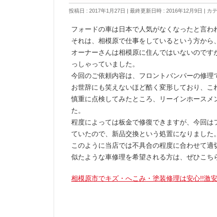
投稿日 : 2017年1月27日
最終更新日時 : 2016年12月9日
カテ
フォードの車は日本で人気がなくなったと言わ
それは、相模原で仕事をしているという方から
オーナーさんは相模原に住んではいないのです
っしゃっていました。
今回のご依頼内容は、フロントバンパーの修理
お世辞にも笑えないほど酷く変形しており、こ
慎重に点検してみたところ、リーインホースメ
た。
程度によっては板金で修復できますが、今回は
ていたので、新品交換という処置になりました
このように当店では不具合の程度に合わせて適
似たような車修理を希望される方は、ぜひこち
相模原市でキズ・へこみ・塗装修理は安心!!激安!