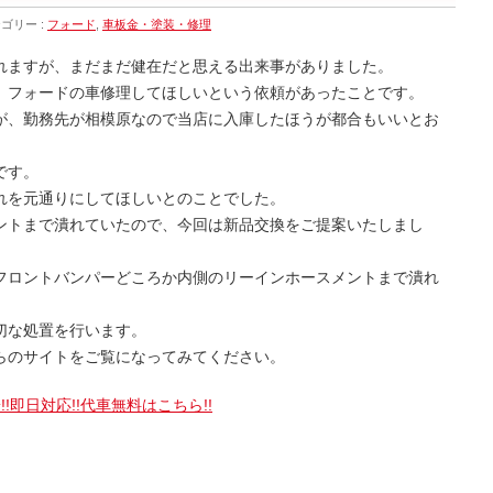
ゴリー :
フォード
,
車板金・塗装・修理
れますが、まだまだ健在だと思える出来事がありました。
、フォードの車修理してほしいという依頼があったことです。
が、勤務先が相模原なので当店に入庫したほうが都合もいいとお
です。
れを元通りにしてほしいとのことでした。
ントまで潰れていたので、今回は新品交換をご提案いたしまし
フロントバンパーどころか内側のリーインホースメントまで潰れ
。
切な処置を行います。
らのサイトをご覧になってみてください。
!即日対応!!代車無料はこちら!!