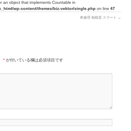
or an object that implements Countable in
c_html/wp-content/themes/biz-vektor/single.php
on line
47
車修理 相模原 スマート
→
。
*
が付いている欄は必須項目です