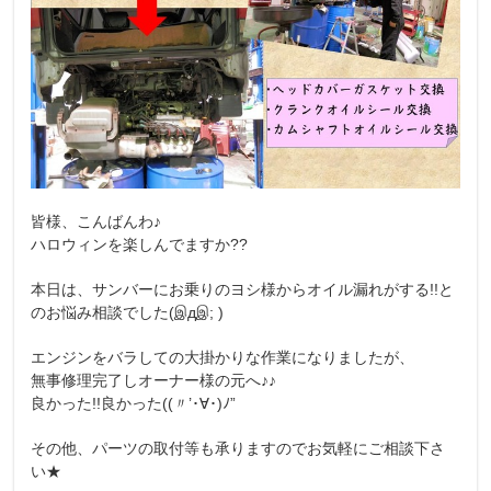
皆様、こんばんわ♪
ハロウィンを楽しんでますか??
本日は、サンバーにお乗りのヨシ様からオイル漏れがする!!と
のお悩み相談でした(இдஇ; )
エンジンをバラしての大掛かりな作業になりましたが、
無事修理完了しオーナー様の元へ♪♪
良かった!!良かった((〃’･∀･)ﾉ”
その他、パーツの取付等も承りますのでお気軽にご相談下さ
い★