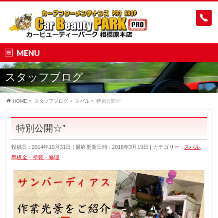
MENU
スタッフブログ
HOME
»
スタッフブログ
»
スバル
»
特別公開☆”
特別公開☆”
投稿日 : 2014年10月31日
最終更新日時 : 2016年3月19日
カテゴリー :
スバル
,
車板金・塗装・修理