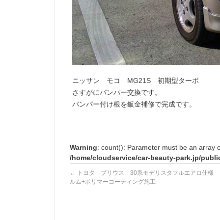
ニッサン モコ MG21S 初期型ターボ
さすがにバンパー交換です。
バンパー付け根を鈑金補修で完成です。
Warning
: count(): Parameter must be an array 
/home/cloudservice/car-beauty-park.jp/publi
←
トヨタ プリウス 30系モデリスタフルエアロ仕様 
ルム+ポリマーコーティング施工