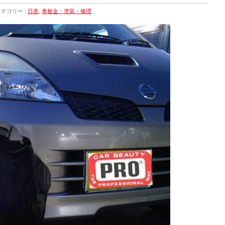
カテゴリー :
日産
,
車板金・塗装・修理