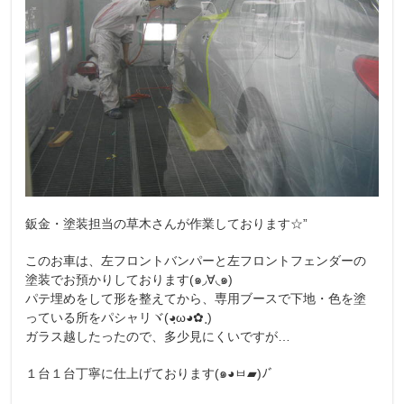
鈑金・塗装担当の草木さんが作業しております☆”
このお車は、左フロントバンパーと左フロントフェンダーの
塗装でお預かりしております(๑◞∀◟๑)
パテ埋めをして形を整えてから、専用ブースで下地・色を塗
っている所をパシャリヾ(◕ฺω◕✿ ฺ)
ガラス越したったので、多少見にくいですが…
１台１台丁寧に仕上げております(๑◕ㅂ▰)ﾉﾞ