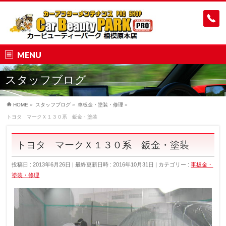
MENU
スタッフブログ
HOME
»
スタッフブログ
»
車板金・塗装・修理
»
トヨタ マークＸ１３０系 鈑金・塗装
トヨタ マークＸ１３０系 鈑金・塗装
投稿日 : 2013年6月26日
最終更新日時 : 2016年10月31日
カテゴリー :
車板金・
塗装・修理