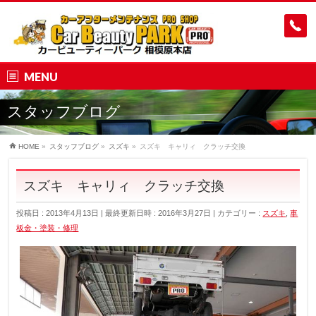
MENU
スタッフブログ
HOME
»
スタッフブログ
»
スズキ
»
スズキ キャリィ クラッチ交換
スズキ キャリィ クラッチ交換
投稿日 : 2013年4月13日
最終更新日時 : 2016年3月27日
カテゴリー :
スズキ
,
車
板金・塗装・修理