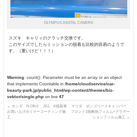
OLYMPUS DIGITAL CAMERA
スズキ キャリィのクラッチ交換です。
このサイズでしたらミッションの脱着も比較的容易のようで
す。（重いけど！！！）
Warning
: count(): Parameter must be an array or an object
that implements Countable in
/home/cloudservice/car-
beauty-park.jp/public_html/wp-content/themes/biz-
vektor/single.php
on line
47
←
ホンダ N-ONＥ JG1 K様新車
マツダ ボンゴベースキャンパー
お買い上げポリマーコーティング施
フロント3面断熱フィルム+グラデー
工
ションフィルム施工
→