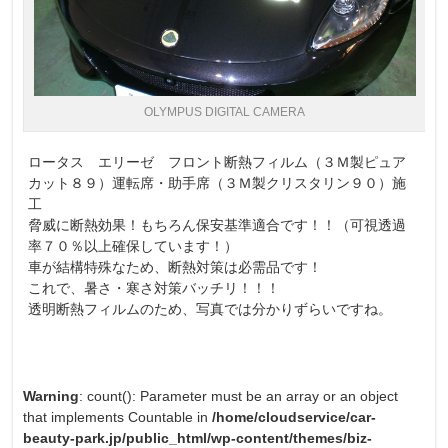
OLYMPUS DIGITAL CAMERA
ロータス エリーゼ フロント断熱フィルム（３Ｍ製ピュア
カット８９）運転席・助手席（３Ｍ製クリスタリン９０）施
工
脅威に断熱効果！もちろん保安基準適合です！！（可視透過
率７０％以上確保しています！）
車が結構特殊なため、断熱対策は必需品です！
これで、暑さ・寒さ対策バッチリ！！！
透明断熱フィルムのため、写真では分かりずらいですね。
Warning
: count(): Parameter must be an array or an object
that implements Countable in
/home/cloudservice/car-
beauty-park.jp/public_html/wp-content/themes/biz-