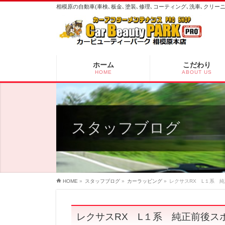
相模原の自動車(車検､板金､塗装､修理､コーティング､洗車､クリ
ホーム
こだわり
HOME
ABOUT US
スタッフブログ
HOME
»
スタッフブログ
»
カーラッピング
»
レクサスRX L１系 
レクサスRX L１系 純正前後ス