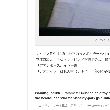
OLYMPUS 
レクサスRX L1系 純正前後スポイラーへ住
立体(3次元）形状へラッピングを施すのは、根
リアアンダースポイラー編
リアスポイラーは真ん中（シルバー）部分のみ
Warning
: count(): Parameter must be an array 
/home/cloudservice/car-beauty-park.jp/publi
←
ニッサン ノートE12 新型 ポリマーコーティング