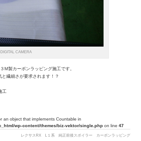
DIGITAL CAMERA
友３M製カーボンラッピング施工です。
気と繊細さが要求されます！？
施工
or an object that implements Countable in
c_html/wp-content/themes/biz-vektor/single.php
on line
47
レクサスRX L１系 純正前後スポイラー カーボンラッピング