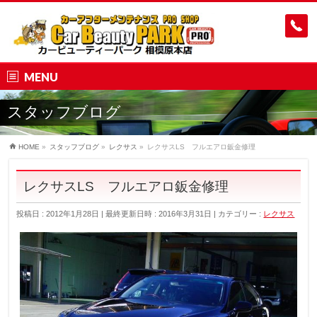
MENU
スタッフブログ
HOME
»
スタッフブログ
»
レクサス
»
レクサスLS フルエアロ鈑金修理
レクサスLS フルエアロ鈑金修理
投稿日 : 2012年1月28日
最終更新日時 : 2016年3月31日
カテゴリー :
レクサス