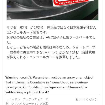
マツダ RX-8 ｶﾞﾗｽ交換 純正品ではなく日本板硝子社製の
エンジェルガード装着です。
お客様の最初のご要望は、AGC旭硝子社製クールベールでし
た。
しかし、どちらの製品も機能は同等なため、ショートパーツ
（脱着時に再使用できないパーツ）が少なく済む（合計費用
が抑えられる）エンジェルガードを推薦しました。
Warning
: count(): Parameter must be an array or an object
that implements Countable in
/home/cloudservice/car-
beauty-park.jp/public_html/wp-content/themes/biz-
vektor/single.php
on line
47
←
ニッサン フェアレディＺ Ｚ
あつーい(＞Д＜)
→
34 クリスタルコーティング施工