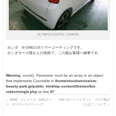
OLYMPUS DIGITAL CAMERA
ホンダ N-ONEのポリマーコーティングです。
ホンダカーズ様からの依頼で、この後お客様へ納車です。
Warning
: count(): Parameter must be an array or an object
that implements Countable in
/home/cloudservice/car-
beauty-park.jp/public_html/wp-content/themes/biz-
vektor/single.php
on line
47
←
BMW ３シリーズ（E92)クー
VWパサートバイアント フロア焦げ
ペ ポリマーコーティング
（たばこ）リペア
→