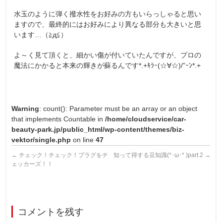
水玉のように弾く撥水性をお好みの方もいらっしゃると思い
ますので、最終的にはお好みにより異なる部分も大きいと思
います…（≧д≦）
よ～く見て頂くと、細かい傷が付いていたんですが、プロの
魔法にかかると本来の輝きが蘇るんです*.+ｷﾗｰ(☆∀☆)/”ｰﾝ*.+
Warning
: count(): Parameter must be an array or an object
that implements Countable in
/home/cloudservice/car-
beauty-park.jp/public_html/wp-content/themes/biz-
vektor/single.php
on line
47
←
チェック！チェック！プラグをチ
知って得する豆知識(*･ω･* )part.2
→
ェッカーズ！！
コメントを残す