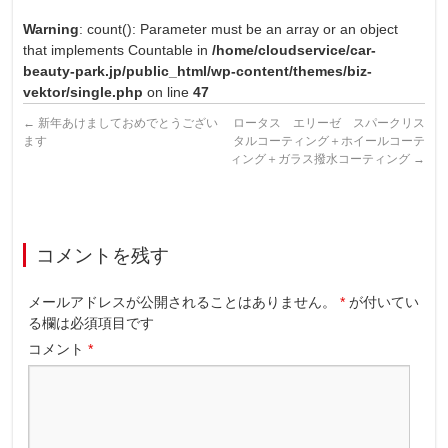
Warning
: count(): Parameter must be an array or an object
that implements Countable in
/home/cloudservice/car-
beauty-park.jp/public_html/wp-content/themes/biz-
vektor/single.php
on line
47
←
新年あけましておめでとうござい
ロータス エリーゼ スパークリス
ます
タルコーティング＋ホイールコーテ
ィング＋ガラス撥水コーティング
→
コメントを残す
メールアドレスが公開されることはありません。
*
が付いてい
る欄は必須項目です
コメント
*