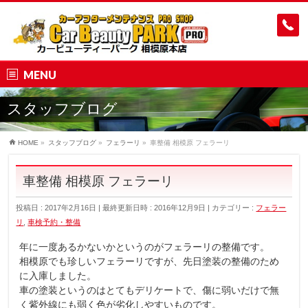
MENU
スタッフブログ
HOME
»
スタッフブログ
»
フェラーリ
»
車整備 相模原 フェラーリ
車整備 相模原 フェラーリ
投稿日 : 2017年2月16日
最終更新日時 : 2016年12月9日
カテゴリー :
フェラー
リ
,
車検予約・整備
年に一度あるかないかというのがフェラーリの整備です。
相模原でも珍しいフェラーリですが、先日塗装の整備のため
に入庫しました。
車の塗装というのはとてもデリケートで、傷に弱いだけで無
く紫外線にも弱く色が劣化しやすいものです。