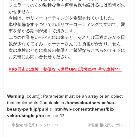
フェラーリのあの独特な色を何年も保ち続けるには整備が欠
かせません。
今回は、ポリマーコーティングを希望されていました。
車検整備をするついでのポリマーコーティングですので、愛
車を預かる期間が短くて済みます。
二つの作業をいっぺんに出来ると、それだけ工程にかかる日
数が少なくてすみ、オーナーさんにも負担がかかりません。
次の車検のときに塗装の整備もご希望ならこちらのサイトに
お気軽にお問い合わせください。
相模原市の車検・整備なら燃費UPの環境車検!激安車検で!!
Warning
: count(): Parameter must be an array or an object
that implements Countable in
/home/cloudservice/car-
beauty-park.jp/public_html/wp-content/themes/biz-
vektor/single.php
on line
47
←
車整備 相模原 レンジローバー
車整備 相模原 シボレー
→