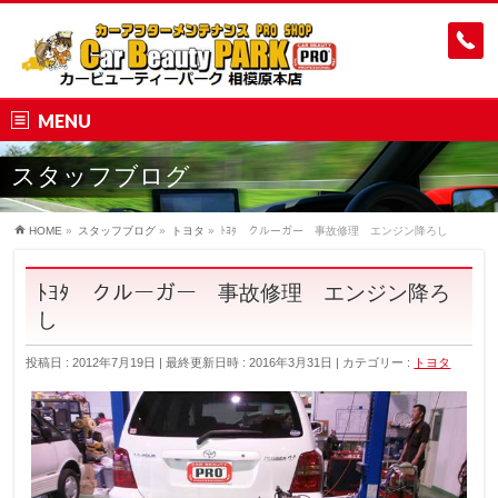
MENU
スタッフブログ
HOME
»
スタッフブログ
»
トヨタ
»
ﾄﾖﾀ クルーガー 事故修理 エンジン降ろし
ﾄﾖﾀ クルーガー 事故修理 エンジン降ろ
し
投稿日 : 2012年7月19日
最終更新日時 : 2016年3月31日
カテゴリー :
トヨタ