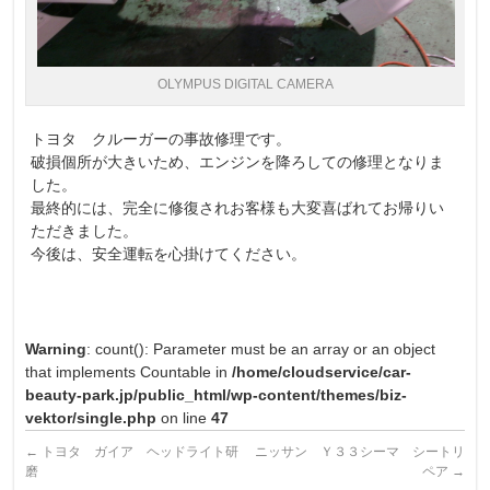
OLYMPUS DIGITAL CAMERA
トヨタ クルーガーの事故修理です。
破損個所が大きいため、エンジンを降ろしての修理となりま
した。
最終的には、完全に修復されお客様も大変喜ばれてお帰りい
ただきました。
今後は、安全運転を心掛けてください。
Warning
: count(): Parameter must be an array or an object
that implements Countable in
/home/cloudservice/car-
beauty-park.jp/public_html/wp-content/themes/biz-
vektor/single.php
on line
47
←
トヨタ ガイア ヘッドライト研
ニッサン Ｙ３３シーマ シートリ
磨
ペア
→