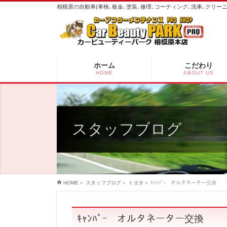
相模原の自動車(車検､板金､塗装､修理､コーティング､洗車､クリ
ホーム
こだわり
HOME
ABOUT US
スタッフブログ
HOME
»
スタッフブログ
»
トヨタ
»
ｷｬﾝﾊﾟｰ オルタネーター交換
ｷｬﾝﾊﾟｰ オルタネーター交換