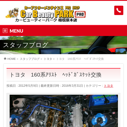
MENU
スタッフブログ
HOME
»
スタッフブログ
»
トヨタ
»
トヨタ 160系ｱﾘｽﾄ ﾍｯﾄﾞｶﾞｽｹｯﾄ交換
トヨタ 160系ｱﾘｽﾄ ﾍｯﾄﾞｶﾞｽｹｯﾄ交換
投稿日 : 2012年5月9日
最終更新日時 : 2016年3月31日
カテゴリー :
トヨタ