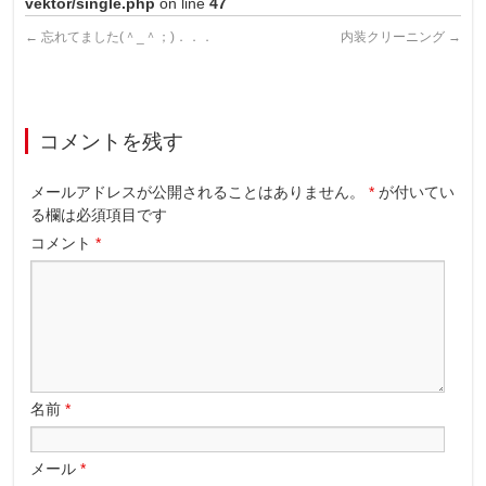
vektor/single.php
on line
47
←
忘れてました(＾_＾；)．．．
内装クリーニング
→
コメントを残す
メールアドレスが公開されることはありません。
*
が付いてい
る欄は必須項目です
コメント
*
名前
*
メール
*