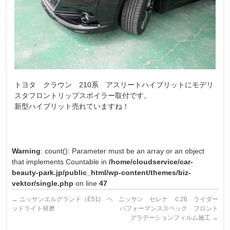
トヨタ クラウン 210系 アスリートハイブリットにモデリ
スタフロントリップスポイラー取付です。
新型ハイブリット売れていますね！
Warning
: count(): Parameter must be an array or an object
that implements Countable in
/home/cloudservice/car-
beauty-park.jp/public_html/wp-content/themes/biz-
vektor/single.php
on line
47
←
ニッサンエルグランド（E51) ヘ
ニッサン セレナ Ｃ26 ライダー
ッドライト研磨
パフォーマンススペック フロント
グラデーションフィルム施工
→