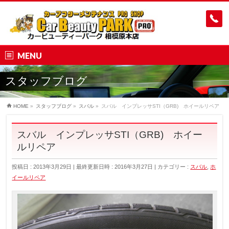
MENU
スタッフブログ
HOME
»
スタッフブログ
»
スバル
»
スバル インプレッサSTI（GRB) ホイールリペア
スバル インプレッサSTI（GRB) ホイー
ルリペア
投稿日 : 2013年3月29日
最終更新日時 : 2016年3月27日
カテゴリー :
スバル
,
ホ
イールリペア