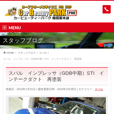
MENU
スタッフブログ
HOME
»
スタッフブログ
»
スバル
»
スバル インプレッサ（GDB中期）STI インテークダクト 再塗装
スバル インプレッサ（GDB中期）STI イ
ンテークダクト 再塗装
投稿日 : 2013年1月31日
最終更新日時 : 2016年3月28日
カテゴリー :
スバル