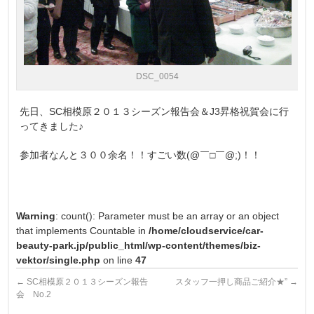
DSC_0054
先日、SC相模原２０１３シーズン報告会＆J3昇格祝賀会に行
ってきました♪
参加者なんと３００余名！！すごい数(@￣□￣@;)！！
Warning
: count(): Parameter must be an array or an object
that implements Countable in
/home/cloudservice/car-
beauty-park.jp/public_html/wp-content/themes/biz-
vektor/single.php
on line
47
←
SC相模原２０１３シーズン報告
スタッフ一押し商品ご紹介★”
→
会 No.2