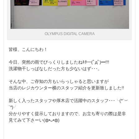
OLYMPUS DIGITAL CAMERA
皆様、こんにちわ！
今日、突然の雨でびっくりしましたねｷﾀ━(ﾟдﾟ)━!!!
洗濯物干しっぱなしだった方も少ないはず･･･。
そんな中、ご存知の方もいらっしゃると思いますが
当店のレジカウンター横のスタッフ紹介を更新致しました!!
新しく入ったスタッフや厚木店で活躍中のスタッフ･･･╰(*´︶
`*)╯
分かりやすく提示しておりますので、お立ち寄りの際は是非
見てみて下さーい(◍•ᴗ•◍)