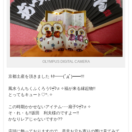
OLYMPUS DIGITAL CAMERA
京都土産を頂きました ｷﾀ━━(ﾟдﾟ)━━!!!
風水うんちくふくろうʕ•̫͡•ʔ♬✧福が来る縁起物!!
とってもキュート♡*:.✧
この時期かかせないアイテム･･･扇子ʕ•̫͡•ʔ♬✧
そ・れ・も!!坂田 利夫様のですよー!!
かなりレアじゃないですか??
店頭に飾っておりますので、是非お立ち寄りの際は見てみて