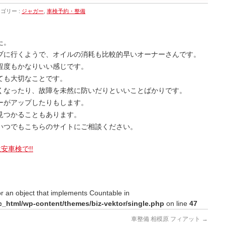
ゴリー :
ジャガー
,
車検予約・整備
た。
ブに行くようで、オイルの消耗も比較的早いオーナーさんです。
程度もかなりいい感じです。
ても大切なことです。
くなったり、故障を未然に防いだりといいことばかりです。
ーがアップしたりもします。
見つかることもあります。
いつでもこちらのサイトにご相談ください。
安車検で!!
or an object that implements Countable in
c_html/wp-content/themes/biz-vektor/single.php
on line
47
車整備 相模原 フィアット
→