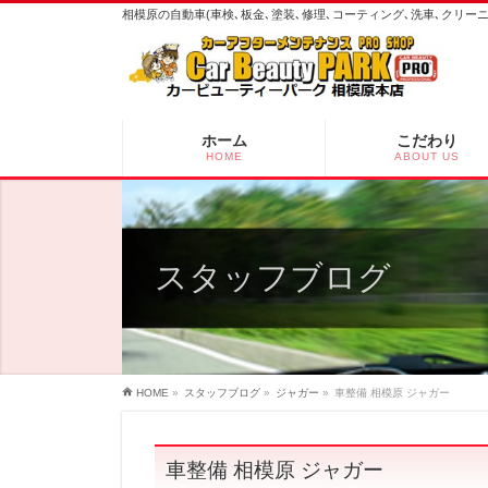
相模原の自動車(車検､板金､塗装､修理､コーティング､洗車､クリ
ホーム
こだわり
HOME
ABOUT US
スタッフブログ
HOME
»
スタッフブログ
»
ジャガー
»
車整備 相模原 ジャガー
車整備 相模原 ジャガー