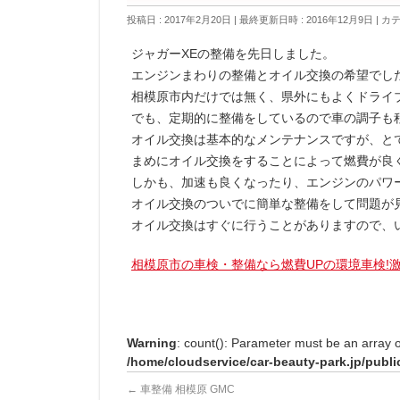
投稿日 : 2017年2月20日
最終更新日時 : 2016年12月9日
カテ
ジャガーXEの整備を先日しました。
エンジンまわりの整備とオイル交換の希望でし
相模原市内だけでは無く、県外にもよくドライ
でも、定期的に整備をしているので車の調子も
オイル交換は基本的なメンテナンスですが、と
まめにオイル交換をすることによって燃費が良
しかも、加速も良くなったり、エンジンのパワ
オイル交換のついでに簡単な整備をして問題が
オイル交換はすぐに行うことがありますので、
相模原市の車検・整備なら燃費UPの環境車検!激
Warning
: count(): Parameter must be an array 
/home/cloudservice/car-beauty-park.jp/publi
←
車整備 相模原 GMC