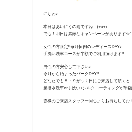
にちわ♪
本日はあいにくの雨ですね…(+o+)
でも！明日は素敵なキャンペーンがあります☆”
女性の方限定!!毎月恒例のレディースDAY♪
手洗い洗車コースが半額でご利用頂けます!!
男性の方安心して下さい♪
今月から始まったパークDAY!!
どなたでも８・９がつく日にご来店して頂くと
超撥水洗車or手洗い+シルクコーティングが半額で
皆様のご来店スタッフ一同心よりお待ちしておりま