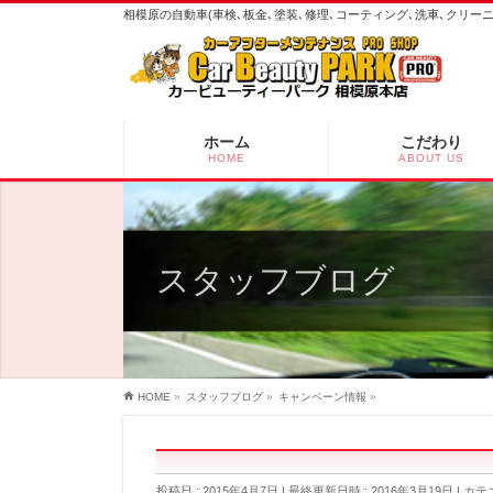
相模原の自動車(車検､板金､塗装､修理､コーティング､洗車､クリ
ホーム
こだわり
HOME
ABOUT US
スタッフブログ
HOME
»
スタッフブログ
»
キャンペーン情報
»
投稿日 : 2015年4月7日
最終更新日時 : 2016年3月19日
カテ