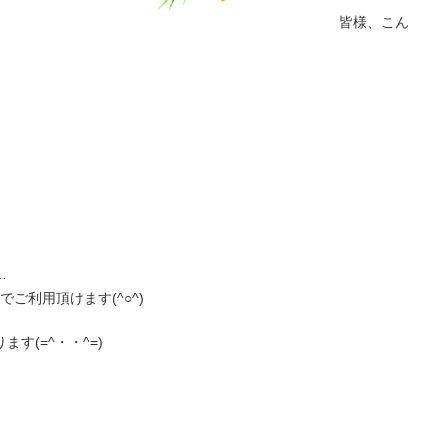
皆様、こん
…
ご利用頂けます(^○^)
す(=^・・^=)