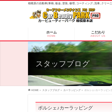
相模原の自動車(車検､板金､塗装､修理､コーティング､洗車､クリ
ホーム
こだわり
HOME
ABOUT US
スタッフブログ
HOME
»
スタッフブログ
»
カーラッピング
»
ポルシェ♪カーラッピン
ポルシェ♪カーラッピング