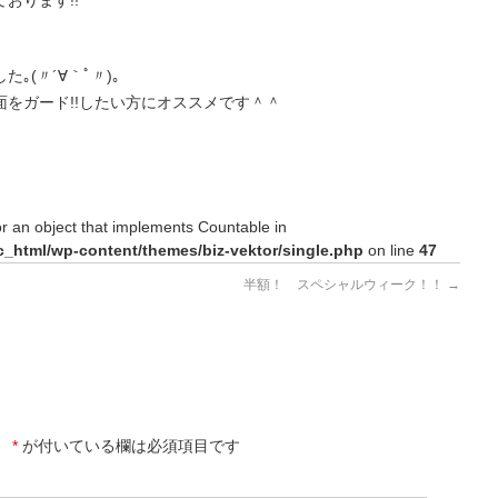
おります!!
(〃´∀｀ﾟ〃)｡
をガード!!したい方にオススメです＾＾
or an object that implements Countable in
c_html/wp-content/themes/biz-vektor/single.php
on line
47
半額！ スペシャルウィーク！！
→
。
*
が付いている欄は必須項目です