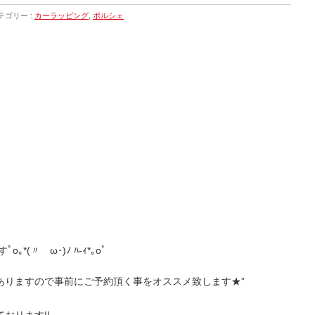
テゴリー :
カーラッピング
,
ポルシェ
(〃ゝω･)ﾉ ﾊ-ｨ*｡oﾟ
ありますので事前にご予約頂く事をオススメ致します★”