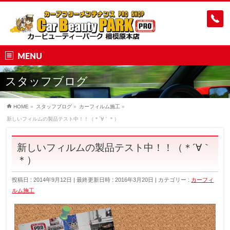
MENU
スタッフブログ
HOME
»
スタッフブログ
»
カーフィルム施工
»
新しいフィルムの製品テスト中！！（＊´∀｀＊）
新しいフィルムの製品テスト中！！（＊´∀｀
＊）
投稿日 : 2014年9月12日
最終更新日時 : 2016年3月20日
カテゴリー :
カーフィ
ルム施工