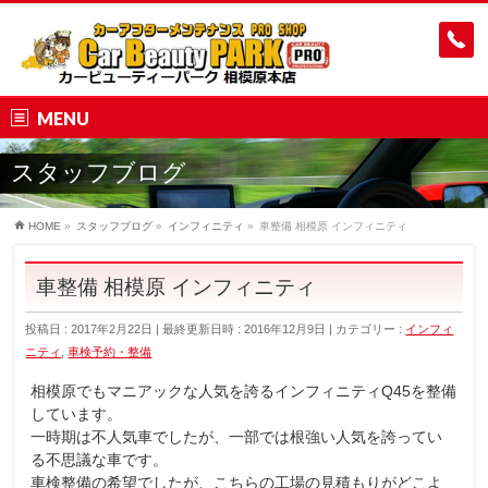
MENU
スタッフブログ
HOME
»
スタッフブログ
»
インフィニティ
»
車整備 相模原 インフィニティ
車整備 相模原 インフィニティ
投稿日 : 2017年2月22日
最終更新日時 : 2016年12月9日
カテゴリー :
インフィ
ニティ
,
車検予約・整備
相模原でもマニアックな人気を誇るインフィニティQ45を整備
しています。
一時期は不人気車でしたが、一部では根強い人気を誇ってい
る不思議な車です。
車検整備の希望でしたが、こちらの工場の見積もりがどこよ