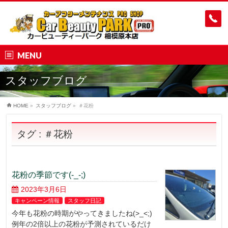
MENU
スタッフブログ
HOME
»
スタッフブログ
»
＃花粉
タグ : ＃花粉
花粉の季節です(-_-;)
2023年3月6日
キャンペーン情報
スタッフ日記
今年も花粉の時期がやってきましたね(>_<;)
例年の2倍以上の花粉が予測されているだけ