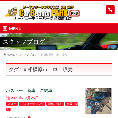
MENU
スタッフブログ
HOME
»
スタッフブログ
»
＃相模原市 車 販売
タグ : ＃相模原市 車 販売
ハスラー 新車 ご納車
2021年12月25日
スズキ
プロコーティング
新車ご成約
車両ご購
入