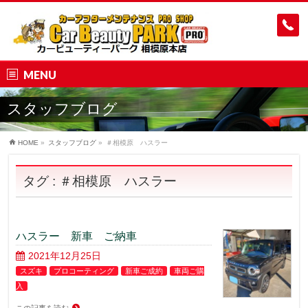
MENU
スタッフブログ
HOME
»
スタッフブログ
»
＃相模原 ハスラー
タグ : ＃相模原 ハスラー
ハスラー 新車 ご納車
2021年12月25日
スズキ
プロコーティング
新車ご成約
車両ご購
入