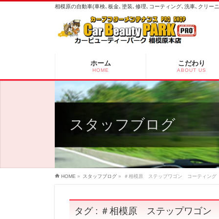
相模原の自動車(車検､板金､塗装､修理､コーティング､洗車､クリ
ホーム
こだわり
HOME
ABOUT US
スタッフブログ
HOME
»
スタッフブログ
»
＃相模原 ステップワゴン コーティング
タグ : ＃相模原 ステップワゴン