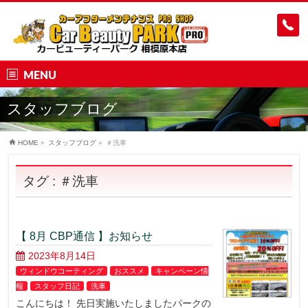
MENU
スタッフブログ
HOME
»
スタッフブログ
»
＃洗車
タグ : ＃洗車
【 8月 CBP通信 】お知らせ
2023年8月14日
ウィンドウコーティング
おススメ
キャンペーン情
報
スタッフ日記
洗車
こんにちは！ 先日実施いたしましたパークの