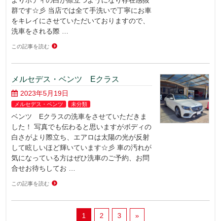
よりボディの白が際立つようになり存在感抜
群です☆彡 当店では全て手洗いで丁寧にお車
をキレイにさせていただいておりますので、
洗車をされる際 …
この記事を読む
メルセデス・ベンツ Eクラス
2023年5月19日
メルセデス・ベンツ
未分類
ベンツ Eクラスの洗車をさせていただきま
した！ 写真でも伝わると思いますがボディの
白さがより際立ち、エアロは太陽の光が反射
して眩しいほど輝いています☆彡 車の汚れが
気になっている方はぜひ洗車のご予約、お問
合せお待ちしてお …
この記事を読む
1
2
3
»