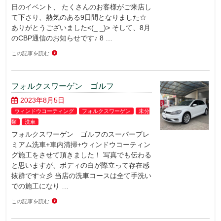
日のイベント、 たくさんのお客様がご来店し
て下さり、熱気のある9日間となりました☆
ありがとうございました<(_ _)> そして、8月
のCBP通信のお知らせです♪ 8 …
この記事を読む
フォルクスワーゲン ゴルフ
2023年8月5日
ウィンドウコーティング
フォルクスワーゲン
未分
類
洗車
フォルクスワーゲン ゴルフのスーパープレ
ミアム洗車+車内清掃+ウィンドウコーティン
グ施工をさせて頂きました！ 写真でも伝わる
と思いますが、ボディの白が際立って存在感
抜群です☆彡 当店の洗車コースは全て手洗い
での施工になり …
この記事を読む