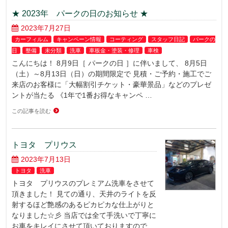
★ 2023年 パークの日のお知らせ ★
2023年7月27日
カーフィルム
キャンペーン情報
コーティング
スタッフ日記
パークの
日
整備
未分類
洗車
車板金・塗装・修理
車検
こんにちは！ 8月9日［ パークの日 ］に伴いまして、 8月5日
（土）～8月13日（日）の期間限定で 見積・ご予約・施工でご
来店のお客様に「大幅割引チケット・豪華景品」などのプレゼ
ントが当たる 《1年で1番お得なキャンペ …
この記事を読む
トヨタ プリウス
2023年7月13日
トヨタ
洗車
トヨタ プリウスのプレミアム洗車をさせて
頂きました！ 見ての通り、天井のライトを反
射するほど艶感のあるピカピカな仕上がりと
なりました☆彡 当店では全て手洗いで丁寧に
お車をキレイにさせて頂いておりますので、