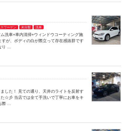
クスワーゲン
未分類
洗車
ム洗車+車内清掃+ウィンドウコーティング施
ますが、ボディの白が際立って存在感抜群です
り …
ました！ 見ての通り、天井のライトを反射す
た☆彡 当店では全て手洗いで丁寧にお車をキ
際 …