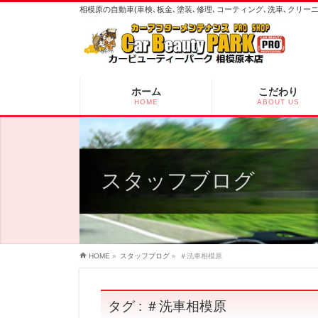
相模原の自動車(車検､板金､塗装､修理､コーティング､洗車､クリ
ホーム
こだわり
HOME
ABOUT US
スタッフブログ
HOME
»
スタッフブログ
»
＃洗車相模原
タグ : ＃洗車相模原