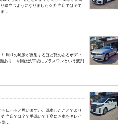
り際立つようになりました☆彡 当店では全て
ま …
た！ 周りの風景が反射するほど艶のあるボディ
種類あり、今回は洗車後にプラスワンという液剤
 …
でも伝わると思いますが、洗車したことでより
彡 当店では全て手洗いで丁寧にお車をキレイ
際 …