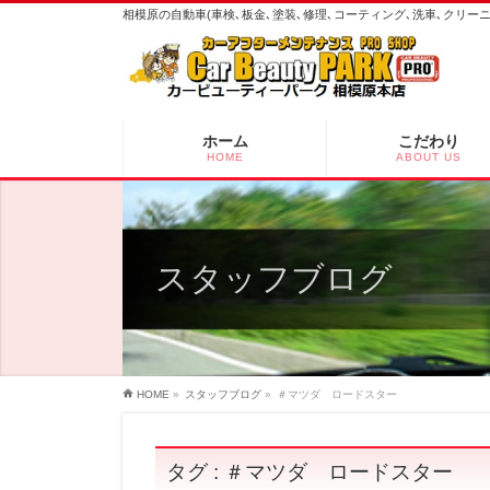
相模原の自動車(車検､板金､塗装､修理､コーティング､洗車､クリ
ホーム
こだわり
HOME
ABOUT US
スタッフブログ
HOME
»
スタッフブログ
»
＃マツダ ロードスター
タグ : ＃マツダ ロードスター