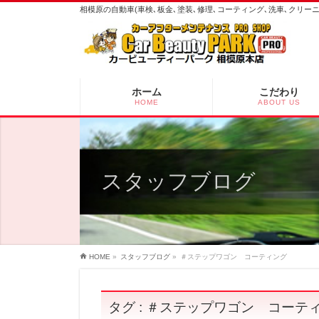
相模原の自動車(車検､板金､塗装､修理､コーティング､洗車､クリ
ホーム
こだわり
HOME
ABOUT US
スタッフブログ
HOME
»
スタッフブログ
»
＃ステップワゴン コーティング
タグ : ＃ステップワゴン コーテ