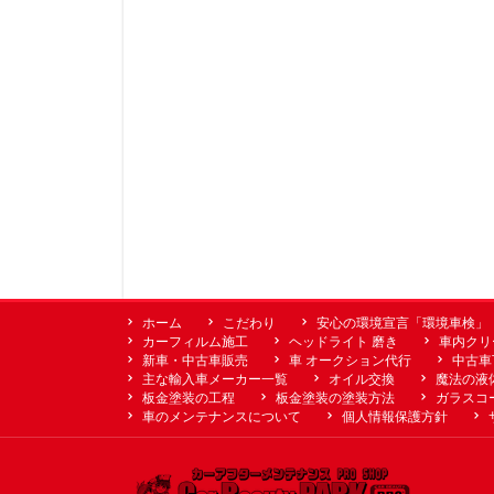
ホーム
こだわり
安心の環境宣言「環境車検」
カーフィルム施工
ヘッドライト 磨き
車内クリ
新車・中古車販売
車 オークション代行
中古車
主な輸入車メーカー一覧
オイル交換
魔法の液
板金塗装の工程
板金塗装の塗装方法
ガラスコ
車のメンテナンスについて
個人情報保護方針