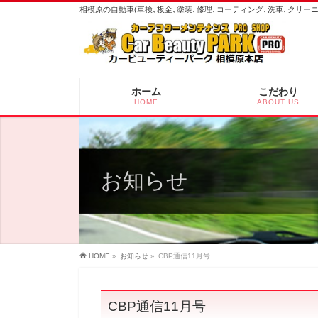
相模原の自動車(車検､板金､塗装､修理､コーティング､洗車､クリ
ホーム
こだわり
HOME
ABOUT US
お知らせ
HOME
»
お知らせ
»
CBP通信11月号
CBP通信11月号