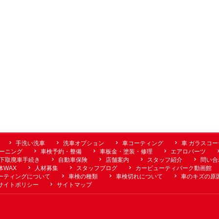
手洗い洗車
洗車オプション
車コーティング
車 ガラスコ
ーニング
車検予約・整備
車板金・塗装・修理
エアロパーツ
下取廃車手続き
自動車保険
店舗案内
スタッフ紹介
問い合
体WAX
人材募集
スタッフブログ
カービューティパーク動画館
ーティングについて
車検の種類
車検切れについて
車のキズの原
サイトポリシー
サイトマップ