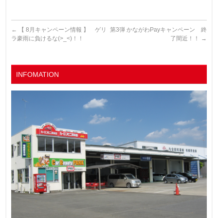
←
【 8月キャンペーン情報 】 ゲリ
第3弾 かながわPayキャンペーン 終
ラ豪雨に負けるな(>_<)！！
了間近！！
→
INFOMATION