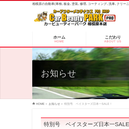
相模原の自動車(車検､板金､塗装､修理､コーティング､洗車､クリ
ホーム
こだわり
HOME
ABOUT US
お知らせ
HOME
»
お知らせ
»
特別号 ベイスターズ日本一SALE！
特別号 ベイスターズ日本一SAL