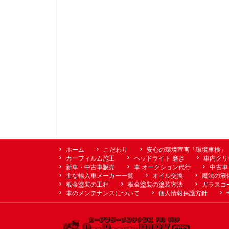
ホーム
こだわり
安心の環境宣言「環境車検」
カーフィルム施工
ヘッドライト 磨き
車内クリ
新車・中古車販売
車 オークション代行
中古車
主な輸入車メーカー一覧
オイル交換
魔法の液
板金塗装の工程
板金塗装の塗装方法
ガラスコ
車のメンテナンスについて
個人情報保護方針