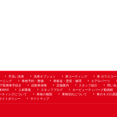
手洗い洗車
洗車オプション
車コーティング
車 ガラスコ
ーニング
車検予約・整備
車板金・塗装・修理
エアロパーツ
下取廃車手続き
自動車保険
店舗案内
スタッフ紹介
問い合
体WAX
人材募集
スタッフブログ
カービューティパーク動画館
ーティングについて
車検の種類
車検切れについて
車のキズの原
サイトポリシー
サイトマップ