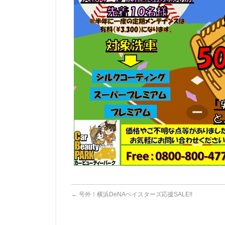
←
号外！横浜DeNAベイスターズ応援SALE!!