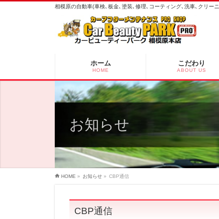
相模原の自動車(車検､板金､塗装､修理､コーティング､洗車､クリ
ホーム
こだわり
HOME
ABOUT US
お知らせ
HOME
»
お知らせ
»
CBP通信
CBP通信