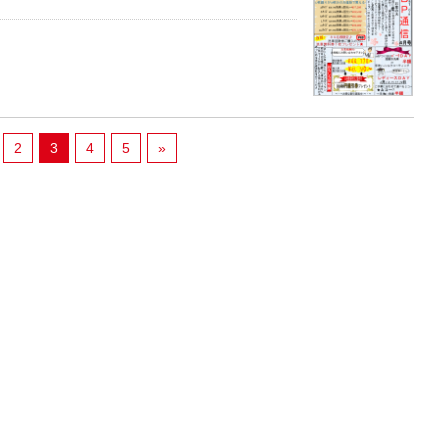
2
3
4
5
»