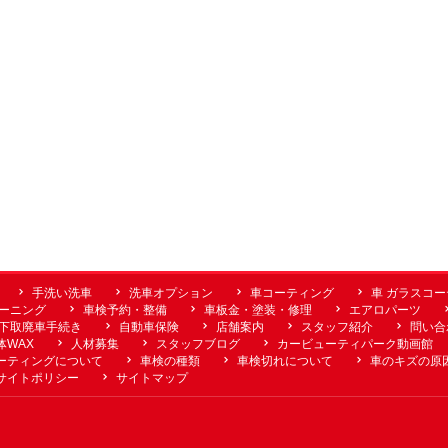
手洗い洗車
洗車オプション
車コーティング
車 ガラスコ
ーニング
車検予約・整備
車板金・塗装・修理
エアロパーツ
下取廃車手続き
自動車保険
店舗案内
スタッフ紹介
問い合
体WAX
人材募集
スタッフブログ
カービューティパーク動画館
ーティングについて
車検の種類
車検切れについて
車のキズの原
サイトポリシー
サイトマップ