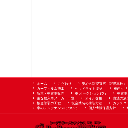
ホーム
こだわり
安心の環境宣言「環境車検」
カーフィルム施工
ヘッドライト 磨き
車内クリ
新車・中古車販売
車 オークション代行
中古車
主な輸入車メーカー一覧
オイル交換
魔法の液
板金塗装の工程
板金塗装の塗装方法
ガラスコ
車のメンテナンスについて
個人情報保護方針