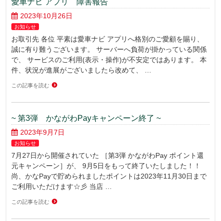
愛車ナビ アプリ 障害報告
2023年10月26日
お知らせ
お取引先 各位 平素は愛車ナビ アプリへ格別のご愛顧を賜り、
誠に有り難うございます。 サーバーへ負荷が掛かっている関係
で、 サービスのご利用(表示・操作)が不安定ではあります。 本
件、状況が進展がございましたら改めて、 …
この記事を読む
~ 第3弾 かながわPayキャンペーン終了 ~
2023年9月7日
お知らせ
7月27日から開催されていた ［第3弾 かながわPay ポイント還
元キャンペーン］が、 9月5日をもって終了いたしました！！
尚、かなPayで貯められましたポイントは2023年11月30日まで
ご利用いただけます☆彡 当店 …
この記事を読む