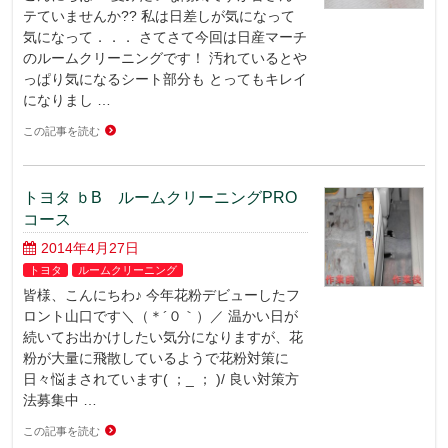
テていませんか?? 私は日差しが気になって
気になって．．． さてさて今回は日産マーチ
のルームクリーニングです！ 汚れているとや
っぱり気になるシート部分も とってもキレイ
になりまし …
この記事を読む
トヨタ ｂB ルームクリーニングPRO
コース
2014年4月27日
トヨタ
ルームクリーニング
皆様、こんにちわ♪ 今年花粉デビューしたフ
ロント山口です＼（＊´０｀）／ 温かい日が
続いてお出かけしたい気分になりますが、花
粉が大量に飛散しているようで花粉対策に
日々悩まされています( ；_ ； )/ 良い対策方
法募集中 …
この記事を読む