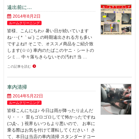
遠出前に…
2014年8月2日
ルームクリーニング
皆様、こんにちわ♪ 暑い日が続いています
ね･･･( * ｀ω´) この時期遠出される方も多い
ですよね!! そこで、オススメ商品をご紹介致
します(☆☆) 車内のたばこのヤニ・シートの
シミ… 中々落ちきらないその汚れ!! 当 …
この記事を読む
車内清掃
2014年5月22日
ルームクリーニング
皆様こんにちは♪ 今日は雨が降ったり止んだ
り・・・ 雷もゴロゴロしてて怖かったですね
(⊃Д･、) 視界もいつもより悪いので、 お車に
乗る際はお気を付けて運転してください！ さ
て、本日は当店の車内清掃 スタンダードコー