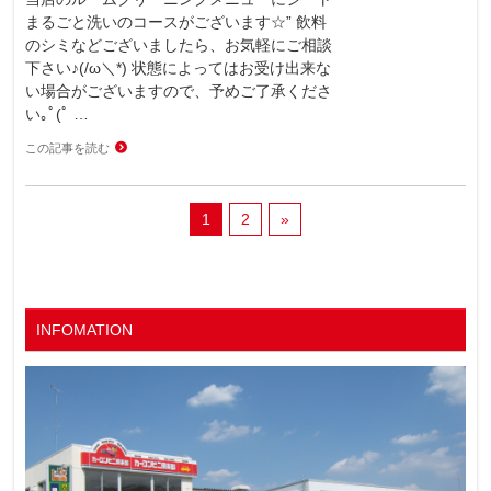
まるごと洗いのコースがございます☆” 飲料
のシミなどございましたら、お気軽にご相談
下さい♪(/ω＼*) 状態によってはお受け出来な
い場合がございますので、予めご了承くださ
い｡ﾟ(ﾟ …
この記事を読む
1
2
»
INFOMATION