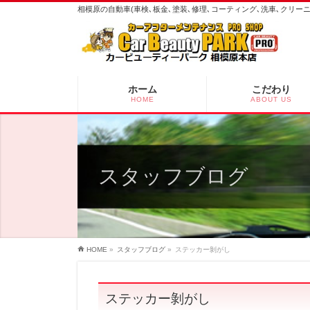
相模原の自動車(車検､板金､塗装､修理､コーティング､洗車､クリ
ホーム
こだわり
HOME
ABOUT US
スタッフブログ
HOME
»
スタッフブログ
»
ステッカー剝がし
ステッカー剝がし