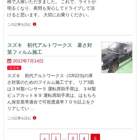
検で入庫いただきました。 これで、ライトが
明るくなり、夜間も安心してドライブして頂
けると思います。 大切にお乗りください。
この記事を読む
スズキ 初代アルトワークス 暑さ対
策フィルム施工
2012年7月14日
スズキ
スズキ 初代アルトワークス（CR22S)の厚
さ対策のためのフイルム施工です。 リア3面
は３Ｍ製パンサー５ 運転席助手席は、３Ｍ製
ピュアカット８９ 運転席助手席は、はもちろ
ん保安基準適合で可視透過率７０％以上をク
リアしてい …
この記事を読む
«
1
…
3
4
5