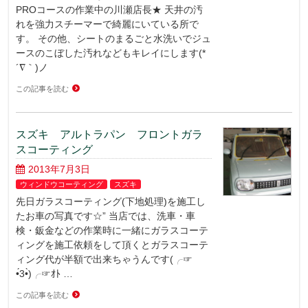
PROコースの作業中の川瀬店長★ 天井の汚
れを強力スチーマーで綺麗にいている所で
す。 その他、シートのまるごと水洗いでジュ
ースのこぼした汚れなどもキレイにします(*
´∇｀)ノ
この記事を読む
スズキ アルトラパン フロントガラ
スコーティング
2013年7月3日
ウィンドウコーティング
スズキ
先日ガラスコーティング(下地処理)を施工し
たお車の写真です☆” 当店では、洗車・車
検・鈑金などの作業時に一緒にガラスコーテ
ィングを施工依頼をして頂くとガラスコーテ
ィング代が半額で出来ちゃうんです(╭☞
•́3•̀)╭☞ｵﾄ …
この記事を読む