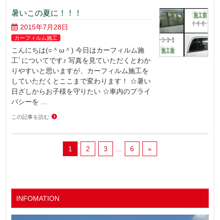
暑いこの夏に！！！
2015年7月28日
カーフィルム施工
こんにちは(○＾ω＾) 今日はカーフィルム施
工ﾞについてです♪ 写真を見ていただくとわか
りやすいと思いますが、カーフィルム施工を
していただくとここまで変わります！ ☆暑い
日ざしからお子様を守りたい ☆車内のプライ
バシーを …
この記事を読む
1
2
3
…
6
»
INFOMATION