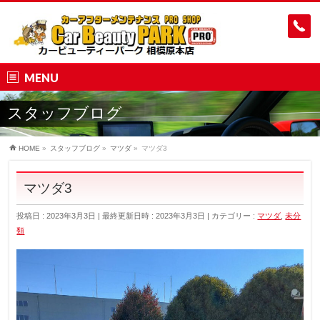
MENU
スタッフブログ
HOME
»
スタッフブログ
»
マツダ
»
マツダ3
マツダ3
投稿日 : 2023年3月3日
最終更新日時 : 2023年3月3日
カテゴリー :
マツダ
,
未分
類