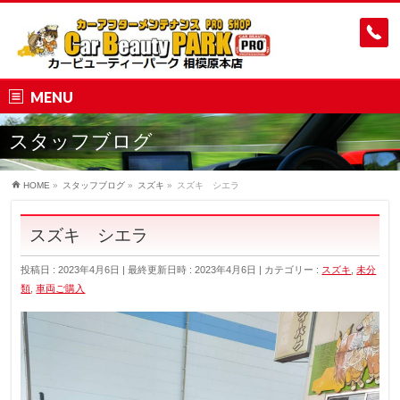
MENU
スタッフブログ
HOME
»
スタッフブログ
»
スズキ
»
スズキ シエラ
スズキ シエラ
投稿日 : 2023年4月6日
最終更新日時 : 2023年4月6日
カテゴリー :
スズキ
,
未分
類
,
車両ご購入