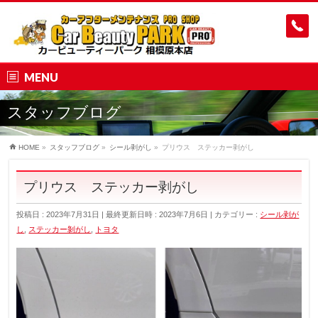
MENU
スタッフブログ
HOME
»
スタッフブログ
»
シール剥がし
»
プリウス ステッカー剥がし
プリウス ステッカー剥がし
投稿日 : 2023年7月31日
最終更新日時 : 2023年7月6日
カテゴリー :
シール剥が
し
,
ステッカー剝がし
,
トヨタ