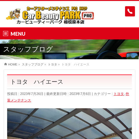
MENU
スタッフブログ
HOME
»
スタッフブログ
»
トヨタ
»
トヨタ ハイエース
トヨタ ハイエース
投稿日 : 2023年7月26日
最終更新日時 : 2023年7月6日
カテゴリー :
トヨタ
,
外
装メンテナンス